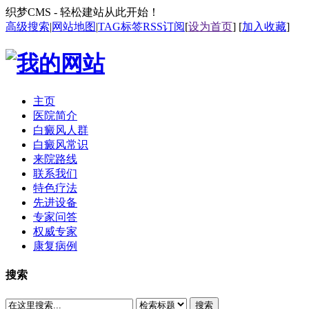
织梦CMS - 轻松建站从此开始！
高级搜索
|
网站地图
|
TAG标签
RSS订阅
[
设为首页
] [
加入收藏
]
主页
医院简介
白癜风人群
白癜风常识
来院路线
联系我们
特色疗法
先进设备
专家问答
权威专家
康复病例
搜索
搜索