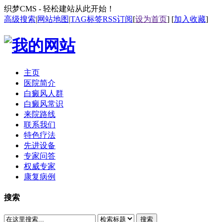
织梦CMS - 轻松建站从此开始！
高级搜索
|
网站地图
|
TAG标签
RSS订阅
[
设为首页
] [
加入收藏
]
主页
医院简介
白癜风人群
白癜风常识
来院路线
联系我们
特色疗法
先进设备
专家问答
权威专家
康复病例
搜索
搜索